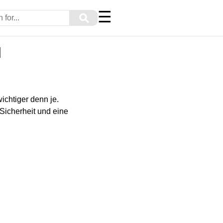
☰
⚲
d
wichtiger denn je.
 Sicherheit und eine