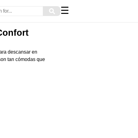
☰
⚲
Confort
para descansar en
 son tan cómodas que